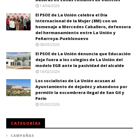
14/04/2026
El PSOE de La Unión celebra el Día
Internacional de la Mujer (8M) con un
homenaje a Mercedes Caballero, defensora
del hermanamiento entre La Unión y
Peñarroya-Pueblonuevo
08/03/2026
El PSOE de La Unión denuncia que Educación
deja fuera a los colegios de La Unión del
modelo EGB ante la pasividad del alcalde
18/02/2026
Los socialistas de La Unión acusan al
Ayuntamiento de dejadez y abandono por
permitir la escombrera ilegal de San Gil y
Perín
05/02/2026
CATEGORÍAS
CAMPAÑAS