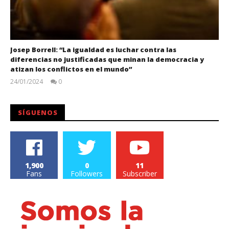
Josep Borrell: “La igualdad es luchar contra las
diferencias no justificadas que minan la democracia y
atizan los conflictos en el mundo”
24/01/2024
0
Juan
Carlos
SÍGUENOS
1,900
0
11
Fans
Followers
Subscriber