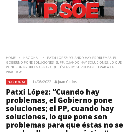
HOME
NACIONAL
PATXI LÓPEZ: “CUANDO HAY PROBLEMAS, EL
GOBIERNO PONE SOLUCIONES; EL PP, CUANDO HAY SOLUCIONES, LO QUE
PONE SON PROBLEMAS PARA QUE ÉSTAS NO SE PUEDAN LLEVAR A LA
PRÁCTICA”
14/08/2022
Juan Carlos
NACIONAL
Patxi López: “Cuando hay
problemas, el Gobierno pone
soluciones; el PP, cuando hay
soluciones, lo que pone son
problemas para que éstas no se