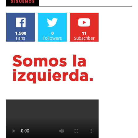
SÍGUENOS
1,900
0
11
Fans
Followers
Subscriber