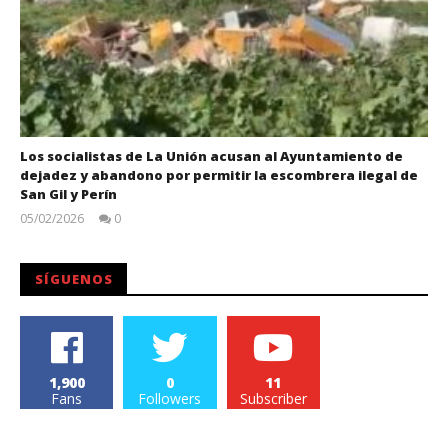
Los socialistas de La Unión acusan al Ayuntamiento de
dejadez y abandono por permitir la escombrera ilegal de
San Gil y Perín
05/02/2026
0
Juan
Carlos
SÍGUENOS
1,900
0
11
Fans
Followers
Subscriber