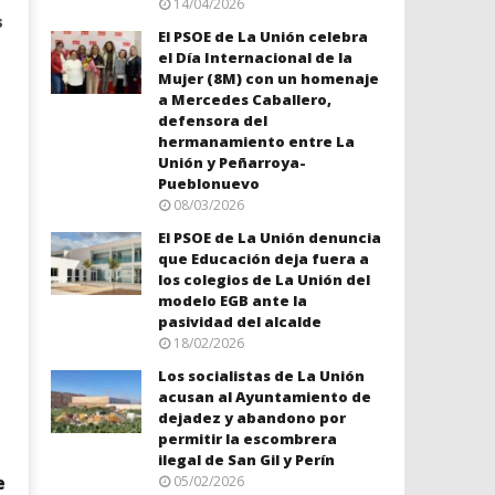
14/04/2026
s
El PSOE de La Unión celebra
el Día Internacional de la
Mujer (8M) con un homenaje
a Mercedes Caballero,
defensora del
hermanamiento entre La
Unión y Peñarroya-
Pueblonuevo
08/03/2026
El PSOE de La Unión denuncia
que Educación deja fuera a
los colegios de La Unión del
modelo EGB ante la
pasividad del alcalde
18/02/2026
Los socialistas de La Unión
acusan al Ayuntamiento de
dejadez y abandono por
permitir la escombrera
ilegal de San Gil y Perín
05/02/2026
e