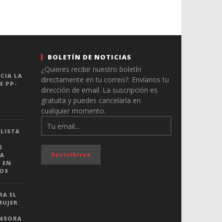
BOLETÍN DE NOTICIAS
¿Quieres recibir nuestro boletín
CIA LA
directamente en tu correo?. Envíanos tu
E PP-
dirección de email. La suscripción es
gratuita y puedes cancelarla en
cualquier momento.
LISTA
E
A
 EN
IOS
RA EL
MUJER
ENSORA