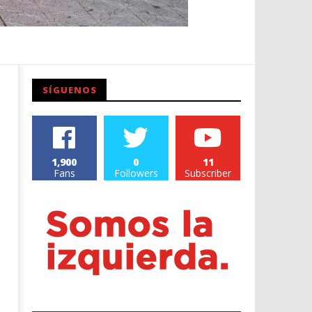
SÍGUENOS
1,900
0
11
Fans
Followers
Subscriber