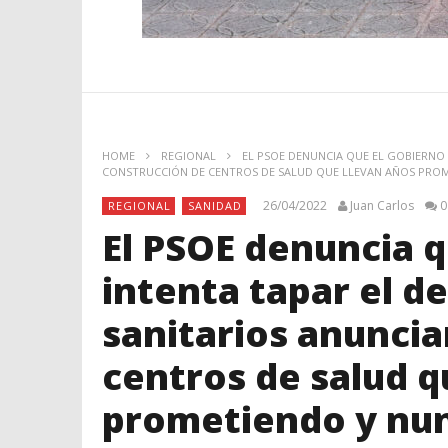
HOME
REGIONAL
EL PSOE DENUNCIA QUE EL GOBIERNO 
CONSTRUCCIÓN DE CENTROS DE SALUD QUE LLEVAN AÑOS PRO
26/04/2022
Juan Carlos
0
REGIONAL
SANIDAD
El PSOE denuncia q
intenta tapar el d
sanitarios anuncia
centros de salud q
prometiendo y nun