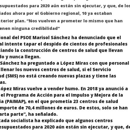
upuestados para 2020 aún están sin ejecutar, y que, de lo
ados ahora por el Gobierno regional, 10 ya estaban
anterior plan. “Nos vuelven a prometer lo mismo que han
ienen ninguna credibilidad”
ional del PSOE Marisol Sánchez ha denunciado que el
l intente tapar el despido de cientos de profesionales
iando la construcción de centros de salud que llevan
o y nunca llegan.
, Sánchez ha preguntado a López Miras con que personal
llenar los nuevos centros de salud, si el Servicio
d (SMS) no está creando nuevas plazas y tiene las
as.
López Miras vuelve a vender humo. En 2018 ya anunció a
 el Programa de Acción para el Impulso y Mejora de la
a (PAIMAP), en el que prometía 23 centros de salud
importe de 70,4 millones de euros. De estos, solo se han
arta parte”, ha señalado.
ada socialista ha explicado que algunos centros
supuestados para 2020 aún están sin ejecutar, y que, d