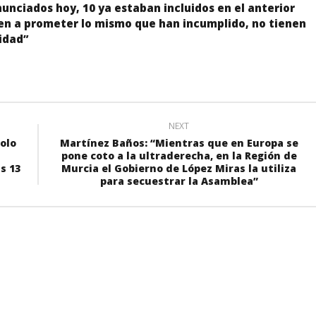
nunciados hoy, 10 ya estaban incluidos en el anterior
ven a prometer lo mismo que han incumplido, no tienen
idad”
NEXT
olo
Martínez Baños: “Mientras que en Europa se
pone coto a la ultraderecha, en la Región de
s 13
Murcia el Gobierno de López Miras la utiliza
para secuestrar la Asamblea”