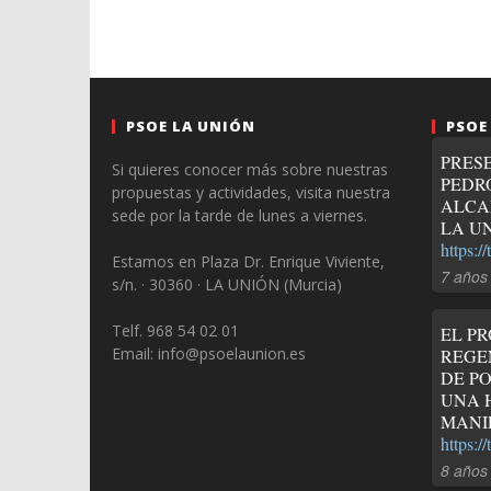
PSOE LA UNIÓN
PSOE
PRES
Si quieres conocer más sobre nuestras
PEDR
propuestas y actividades, visita nuestra
ALCA
sede por la tarde de lunes a viernes.
LA UN
https:
Estamos en Plaza Dr. Enrique Viviente,
7 años
s/n. · 30360 · LA UNIÓN (Murcia)
Telf. 968 54 02 01
EL P
Email: info@psoelaunion.es
REGE
DE P
UNA 
MANIP
https:
8 años