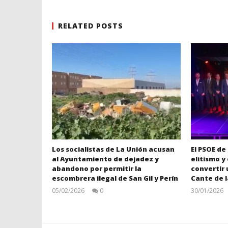
RELATED POSTS
Los socialistas de La Unión acusan
El PSOE de
al Ayuntamiento de dejadez y
elitismo y
abandono por permitir la
convertir 
escombrera ilegal de San Gil y Perín
Cante de 
05/02/2026
0
30/01/2026
Juan
Carlos