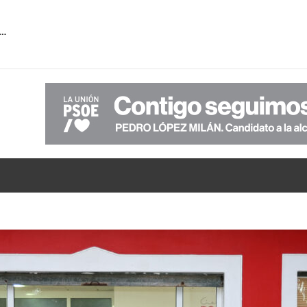
 la falta de transparencia de PP-VOX sobre la verdadera situación económica del Ayuntamiento