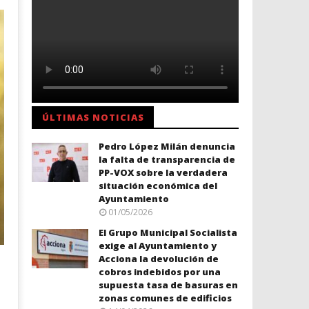
ÚLTIMAS NOTICIAS
Pedro López Milán denuncia
la falta de transparencia de
PP-VOX sobre la verdadera
situación económica del
Ayuntamiento
01/05/2026
El Grupo Municipal Socialista
exige al Ayuntamiento y
Acciona la devolución de
cobros indebidos por una
supuesta tasa de basuras en
zonas comunes de edificios