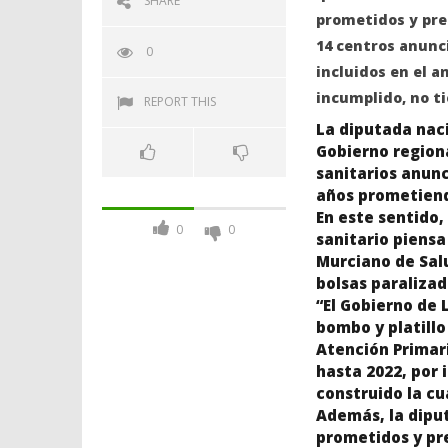
SHARE
prometidos y pres
14 centros anunci
0
incluidos en el 
incumplido, no t
REPORT THIS
La diputada nac
Gobierno regiona
sanitarios anunc
años prometiend
En este sentido
0
0
sanitario piensa 
Murciano de Salu
bolsas paralizad
“El Gobierno de 
bombo y platillo
Atención Primari
hasta 2022, por 
construido la cu
Además, la diput
prometidos y pre