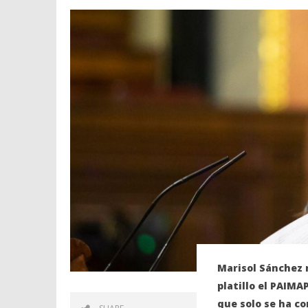
Marisol Sánchez 
platillo el PAIMA
que solo se ha c