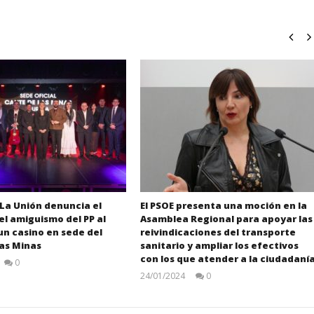
 La Unión denuncia el
El PSOE presenta una moción en la
 el amiguismo del PP al
Asamblea Regional para apoyar las
un casino en sede del
reivindicaciones del transporte
las Minas
sanitario y ampliar los efectivos
con los que atender a la ciudadaní
0
Juan
24/01/2024
0
Carlos
Juan
Carlos