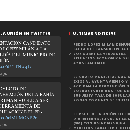
 LA UNIÓN EN TWITTER
ÚLTIMAS NOTICIAS
ENTACIÓN CANDIDATO
PEDRO LÓPEZ MILÁN DENUN
O LÓPEZ MILÁN A LA
FALTA DE TRANSPARENCIA D
LDÍA DEL MUNICIPIO DE
VOX SOBRE LA VERDADERA
SITUACIÓN ECONÓMICA DEL
IÓN. -
AYUNTAMIENTO
//t.co/it7YTNwqTz
 ago
EL GRUPO MUNICIPAL SOCIA
EXIGE AL AYUNTAMIENTO Y
ACCIONA LA DEVOLUCIÓN D
ROYECTO DE
COBROS INDEBIDOS POR UN
NERACIÓN DE LA BAHÍA
SUPUESTA TASA DE BASURAS
ORTMÁN VUELE A SER
ZONAS COMUNES DE EDIFIC
HERRAMIENTA DE
ULACIÓN DEL PP -
EL PSOE DE LA UNIÓN CELEB
//t.co/mlMHMOAB2r
DÍA INTERNACIONAL DE LA 
(8M) CON UN HOMENAJE A
 ago
MERCEDES CABALLERO, DEF