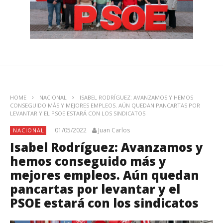
HOME
NACIONAL
ISABEL RODRÍGUEZ: AVANZAMOS Y HEMOS
CONSEGUIDO MÁS Y MEJORES EMPLEOS. AÚN QUEDAN PANCARTAS POR
LEVANTAR Y EL PSOE ESTARÁ CON LOS SINDICATOS
01/05/2022
Juan Carlos
NACIONAL
Isabel Rodríguez: Avanzamos y
hemos conseguido más y
mejores empleos. Aún quedan
pancartas por levantar y el
PSOE estará con los sindicatos