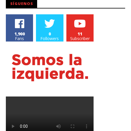
SÍGUENOS
1,900
0
11
Fans
Followers
Subscriber