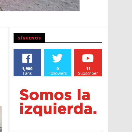
SÍGUENOS
1,900
0
11
Fans
Followers
Subscriber