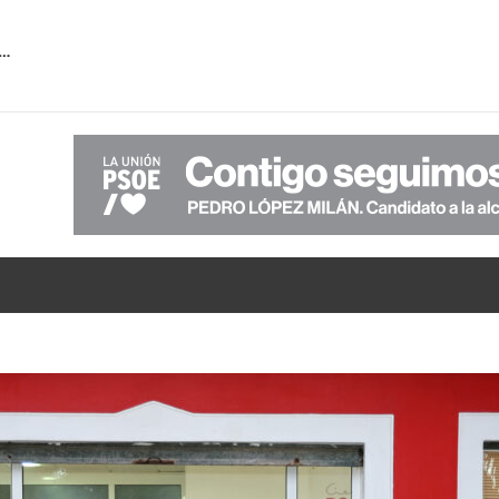
 la falta de transparencia de PP-VOX sobre la verdadera situación económica del Ayuntamiento