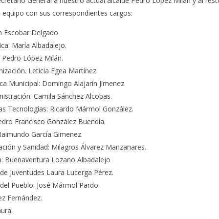
etario General a nuestro actual alcalde Pedro López Milán y al rest
equipo con sus correspondientes cargos:
ín Escobar Delgado
ica: María Albadalejo.
: Pedro López Milán.
nización. Leticia Egea Martinez.
tica Municipal: Domingo Alajarín Jimenez.
nistración: Camila Sánchez Alcobas.
as Tecnologías: Ricardo Mármol González.
Pedro Francisco González Buendía.
 Raimundo García Gimenez.
cación y Sanidad: Milagros Álvarez Manzanares.
n: Buenaventura Lozano Albadalejo
 de Juventudes Laura Lucerga Pérez.
del Pueblo: José Mármol Pardo.
nez Fernández.
ura.