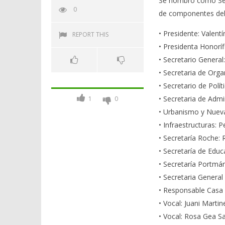
Se nombró como Secr
0
de componentes del 
• Presidente: Valent
REPORT THIS
• Presidenta Honoríf
• Secretario General
• Secretaria de Orga
• Secretario de Polí
• Secretaria de Admi
1
0
• Urbanismo y Nuev
• Infraestructuras: 
• Secretaría Roche:
• Secretaría de Edu
• Secretaría Portmá
• Secretaria General
• Responsable Casa 
• Vocal: Juani Marti
• Vocal: Rosa Gea Sa