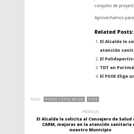
conjunto de proyect
Aprovechamos para d
Related Posts:
El Alcalde le s
atención sanit
El Polideporti
TDT en Portmán
El PSOE Elige 
TAGS:
PEDRO LÓPEZ MILÁN
PSOE
PREVIOUS
El Alcalde le solicita al Consejero de Salud 
CARM, mejoras en la atención sanitaria 
nuestro Municipio