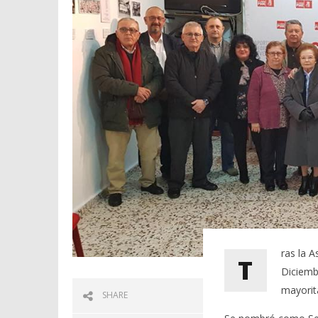
ras la A
T
Diciembr
mayorit
SHARE