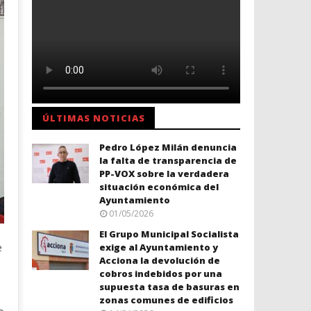
ÚLTIMAS NOTICIAS
Pedro López Milán denuncia
la falta de transparencia de
PP-VOX sobre la verdadera
situación económica del
Ayuntamiento
01/05/2026
El Grupo Municipal Socialista
e
exige al Ayuntamiento y
Acciona la devolución de
cobros indebidos por una
supuesta tasa de basuras en
zonas comunes de edificios