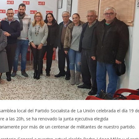
samblea local del Partido Socialista de La Unión celebrada el día 19 d
e a las 20h, se ha renovado la junta ejecutiva elegida
ariamente por más de un centenar de militantes de nuestro partido.