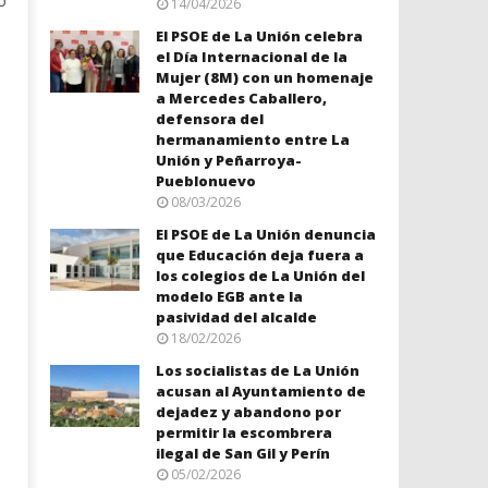
o
14/04/2026
El PSOE de La Unión celebra
el Día Internacional de la
Mujer (8M) con un homenaje
a Mercedes Caballero,
defensora del
hermanamiento entre La
Unión y Peñarroya-
Pueblonuevo
08/03/2026
El PSOE de La Unión denuncia
que Educación deja fuera a
los colegios de La Unión del
modelo EGB ante la
pasividad del alcalde
18/02/2026
Los socialistas de La Unión
acusan al Ayuntamiento de
dejadez y abandono por
permitir la escombrera
ilegal de San Gil y Perín
05/02/2026