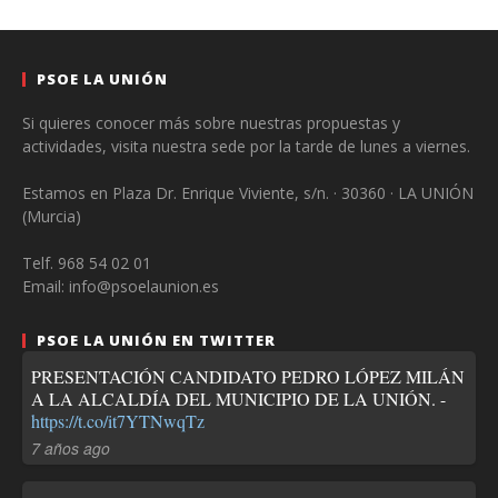
PSOE LA UNIÓN
Si quieres conocer más sobre nuestras propuestas y
actividades, visita nuestra sede por la tarde de lunes a viernes.
Estamos en Plaza Dr. Enrique Viviente, s/n. · 30360 · LA UNIÓN
(Murcia)
Telf. 968 54 02 01
Email: info@psoelaunion.es
PSOE LA UNIÓN EN TWITTER
PRESENTACIÓN CANDIDATO PEDRO LÓPEZ MILÁN
A LA ALCALDÍA DEL MUNICIPIO DE LA UNIÓN. -
https://t.co/it7YTNwqTz
7 años ago