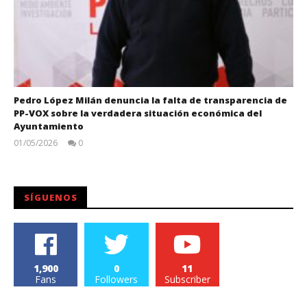
Pedro López Milán denuncia la falta de transparencia de
PP-VOX sobre la verdadera situación económica del
Ayuntamiento
01/05/2026
0
Juan
Carlos
SÍGUENOS
1,900
0
11
Fans
Followers
Subscriber