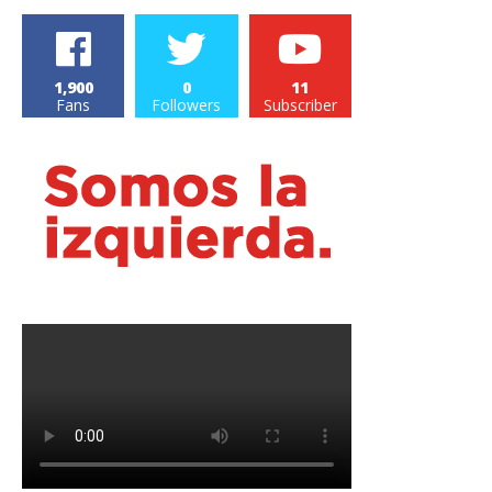
1,900
0
11
Fans
Followers
Subscriber