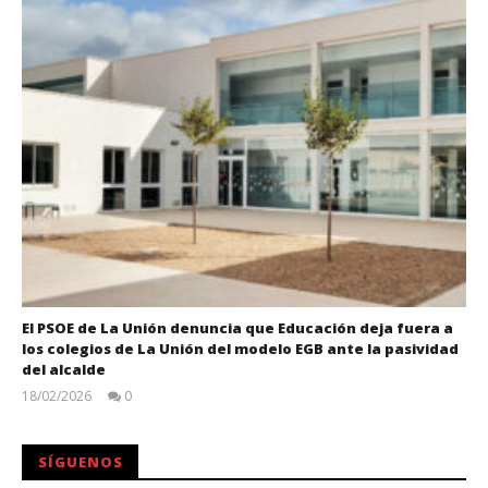
El PSOE de La Unión denuncia que Educación deja fuera a
los colegios de La Unión del modelo EGB ante la pasividad
del alcalde
18/02/2026
0
Juan
Carlos
SÍGUENOS