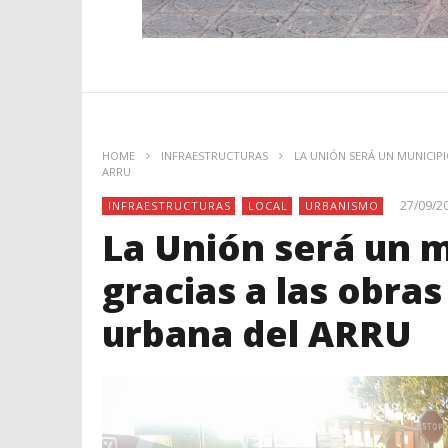
HOME
INFRAESTRUCTURAS
LA UNIÓN SERÁ UN MUNICIP
ARRU
27/09/2
INFRAESTRUCTURAS
LOCAL
URBANISMO
La Unión será un m
gracias a las obra
urbana del ARRU