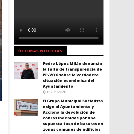
ÚLTIMAS NOTICIAS
Pedro López Milán denuncia
la falta de transparencia de
PP-VOX sobre la verdadera
situación económica del
Ayuntamiento
01/05/2026
El Grupo Municipal Socialista
exige al Ayuntamiento y
Acciona la devolución de
cobros indebidos por una
supuesta tasa de basuras en
zonas comunes de edificios