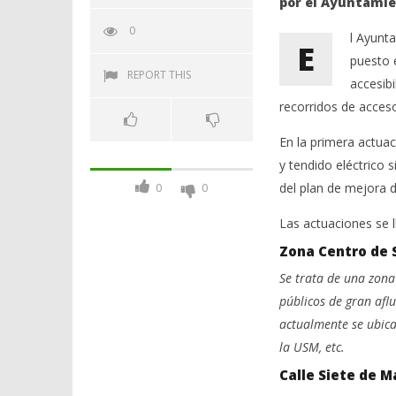
por el Ayuntamien
0
l Ayunt
E
puesto 
REPORT THIS
accesibi
recorridos de acceso
En la primera actuac
y tendido eléctrico 
del plan de mejora d
0
0
Las actuaciones se l
Zona Centro de 
Se trata de una zona 
públicos de gran afl
actualmente se ubican
la USM, etc.
Calle Siete de M