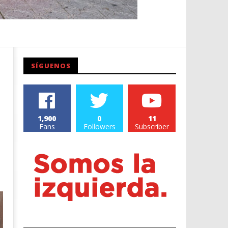
SÍGUENOS
1,900
0
11
Fans
Followers
Subscriber