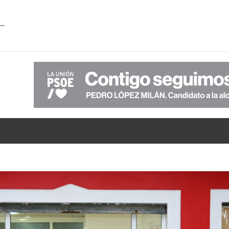
 la falta de transparencia de PP-VOX sobre la verdadera situación económica del Ayuntamiento