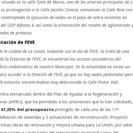
á situado en la calle Siete de Marzo, una de las arterias principales de L
 su prolongación a la Calle Jacinto Conesa, comunican la Calle Real con
a contemplado la ejecución de vados en el paso de cebra existente en
a del CEIP Alfonso X, así como la eliminación del resalto de aglomerado 
andas de preaviso.
stación de FEVE
e la ciudad de La Unión, lindando con la vía de FEVE. Se trata de una
 la Estación de FEVE, se encuentran los accesos secundarios del
ficio emblemático de nuestro Municipio. En la actualidad no existe un
 para acceder a la Estación de FEVE, ya que no hay vados peatonales par
la estación, encontrándose muy deteriorada la Calle Pintor Dalí.
entra enmarcado dentro del Plan de Ayudas a la Regeneración y
nas (ARRU), que ha permitido a los unionenses que lo han solicitado,
 47,25% del presupuesto
protegido de cada una de las 171
ilitación de viviendas y 2 actuaciones de reconstrucción. Proyecto
estas obras de renovación y mejora urbana para La Unión, por valor
 que corren a cargo tanto del presupuesto municipal como del