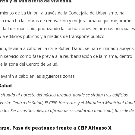
to y el Ministerio de Vivienda.
amiento de La Unión, a través de la Concejalía de Urbanismo, ha
en marcha las obras de renovación y mejora urbana que mejorarán l
lidad del municipio, priorizando las actuaciones en arterias principales
 a edificios públicos y a medios de transporte público.
ión, llevada a cabo en la calle Rubén Darío, se han eliminado apoyos
sin servicio como fase previa a la reurbanización de la misma, dentro
e la zona del Centro de Salud.
levarán a cabo en las siguientes zonas:
Salud
situada al noreste del núcleo urbano, donde se sitúan tres edificios
uencia: Centro de Salud, El CEIP Herrerías y el Matadero Municipal dond
 los Servicios Sociales, la oficina de recaudación municipal, la sede de
arzo. Paso de peatones frente a CEIP Alfonso X