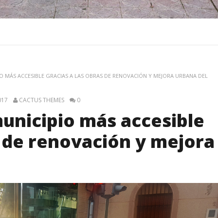
IO MÁS ACCESIBLE GRACIAS A LAS OBRAS DE RENOVACIÓN Y MEJORA URBANA DEL
017
CACTUS THEMES
0
unicipio más accesible
s de renovación y mejora