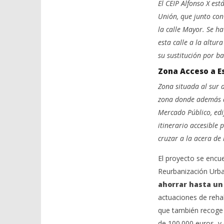
El CEIP Alfonso X est
Unión, que junto con
la calle Mayor. Se h
esta calle a la altur
su sustitución por b
Zona Acceso a E
Zona situada al sur d
zona donde además de
Mercado Público, edi
itinerario accesible
cruzar a la acera de 
El proyecto se encu
Reurbanización Urba
ahorrar hasta un
actuaciones de rehab
que también recoge 
de 100.000 euros, y