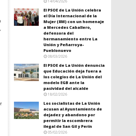
14/04/2026
El PSOE de La Unión celebra
el Día Internacional de la
a
Mujer (8M) con un homenaje
a Mercedes Caballero,
,
defensora del
hermanamiento entre La
Unión y Peñarroya-
Pueblonuevo
08/03/2026
El PSOE de La Unión denuncia
que Educación deja fuera a
los colegios de La Unión del
modelo EGB ante la
pasividad del alcalde
18/02/2026
e
Los socialistas de La Unión
acusan al Ayuntamiento de
dejadez y abandono por
permitir la escombrera
ilegal de San Gil y Perín
05/02/2026