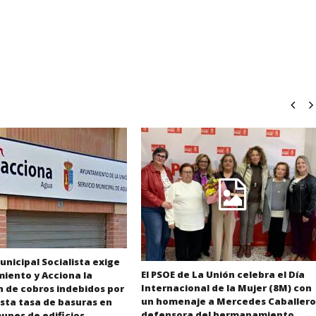
unicipal Socialista exige
El PSOE de La Unión celebra el Día
iento y Acciona la
Internacional de la Mujer (8M) con
n de cobros indebidos por
un homenaje a Mercedes Caballero
sta tasa de basuras en
defensora del hermanamiento
unes de edificios