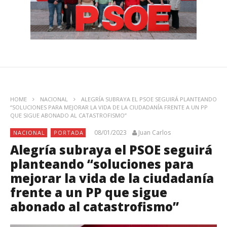
HOME
NACIONAL
ALEGRÍA SUBRAYA EL PSOE SEGUIRÁ PLANTEANDO
“SOLUCIONES PARA MEJORAR LA VIDA DE LA CIUDADANÍA FRENTE A UN PP
QUE SIGUE ABONADO AL CATASTROFISMO”
08/01/2023
Juan Carlos
NACIONAL
PORTADA
Alegría subraya el PSOE seguirá
planteando “soluciones para
mejorar la vida de la ciudadanía
frente a un PP que sigue
abonado al catastrofismo”