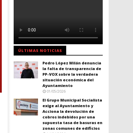
ÚLTIMAS NOTICIAS
Pedro López Milán denuncia
la falta de transparencia de
PP-VOX sobre la verdadera
situación económica del
Ayuntamiento
01/05/2026
El Grupo Municipal Socialista
exige al Ayuntamiento y
Acciona la devolución de
cobros indebidos por una
supuesta tasa de basuras en
zonas comunes de edificios