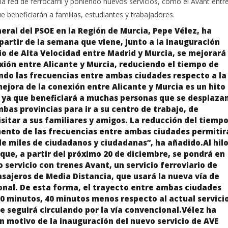
 red de ferrocarril y poniendo nuevos servicios, como el Avant entr
ue beneficiarán a familias, estudiantes y trabajadores.
neral del PSOE en la Región de Murcia, Pepe Vélez, ha
partir de la semana que viene, junto a la inauguración
io de Alta Velocidad entre Madrid y Murcia, se mejorará
ión entre Alicante y Murcia, reduciendo el tiempo de
ndo las frecuencias entre ambas ciudades respecto a la
ejora de la conexión entre Alicante y Murcia es un hito
ya que beneficiará a muchas personas que se desplaza
mbas provincias para ir a su centro de trabajo, de
isitar a sus familiares y amigos. La reducción del tiemp
mento de las frecuencias entre ambas ciudades permitir
de miles de ciudadanos y ciudadanas”, ha añadido.Al hilo
ue, a partir del próximo 20 de diciembre, se pondrá en
servicio con trenes Avant, un servicio ferroviario de
sajeros de Media Distancia, que usará la nueva vía de
onal. De esta forma, el trayecto entre ambas ciudades
50 minutos, 40 minutos menos respecto al actual servici
e seguirá circulando por la vía convencional.Vélez ha
n motivo de la inauguración del nuevo servicio de AVE