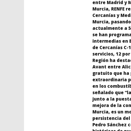
entre Madrid y M
Murcia, RENFE re
Cercanías y Medi
Murcia, pasando 
actualmente a 5
se han programad
intermedias en Be
de Cercanías C-1
servicios, 12 por
Región ha destac
Avant entre Ali
gratuito que ha
extraordinaria p
en los combustib
señalado que “la
junto a la puest
mejora de la con
Murcia, es un mo
persistencia del
Pedro Sánchez co