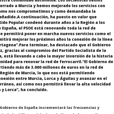
uestra comunidad autónoma. Los socialistas hemos
terrado a Murcia y hemos mejorado los servicios con
 como nos comprometimos y como demandaba la
añadido.A continuación, ha puesto en valor que
tido Popular condenó durante años a la Región a los
 España, el PSOE está renovando toda la red de
que permitirá poner en marcha nuevos servicios como el
itirá mejorar los próximos años la conexión de la línea
artagena”.Para terminar, ha destacado que el Gobierno
, gracias al compromiso del Partido Socialista de la
, está llevando a cabo la mayor inversión de la historia
idad para renovar la red de ferrocarril.“El Gobierno de
rtiendo más de 3.000 millones de euros en la red de
a Región de Murcia, lo que nos está permitiendo
nexión entre Murcia, Lorca y Águilas y avanzar en el
ráneo, así como nos permitirá llevar la alta velocidad
y Lorca”, ha concluido.
l Gobierno de España incrementará las frecuencias y