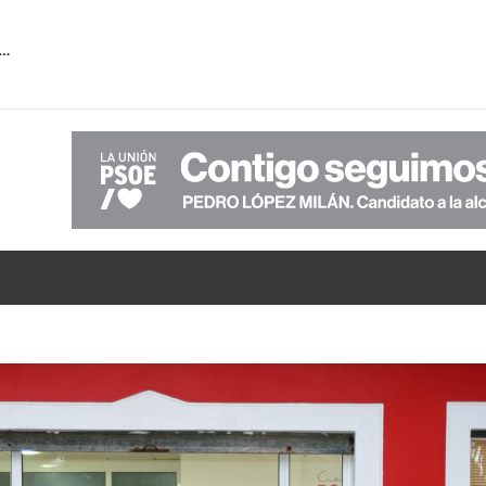
 la falta de transparencia de PP-VOX sobre la verdadera situación económica del Ayuntamiento