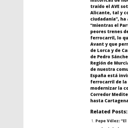
históricas de n
traído el AVE so
Alicante, tal y
ciudadanía”, ha 
“mientras el Par
peores trenes de
ferrocarril, lo 
Avant y que perm
de Lorca y de C
de Pedro Sánchez
Región de Murcia
de nuestra comun
España está invi
ferrocarril de l
modernizar la co
Corredor Mediter
hasta Cartagena 
Related Posts:
Pepe Vélez: “E