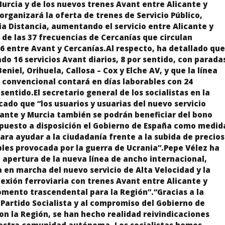
urcia y de los nuevos trenes Avant entre Alicante y
organizará la oferta de trenes de Servicio Público,
a Distancia, aumentando el servicio entre Alicante y
de las 37 frecuencias de Cercanías que circulan
6 entre Avant y Cercanías.Al respecto, ha detallado que
o 16 servicios Avant diarios, 8 por sentido, con parada
niel, Orihuela, Callosa – Cox y Elche AV, y que la línea
 convencional contará en días laborables con 24
 sentido.El secretario general de los socialistas en la
ado que “los usuarios y usuarias del nuevo servicio
cante y Murcia también se podrán beneficiar del bono
 puesto a disposición el Gobierno de España como medid
ara ayudar a la ciudadanía frente a la subida de precios
les provocada por la guerra de Ucrania”.Pepe Vélez ha
 apertura de la nueva línea de ancho internacional,
a en marcha del nuevo servicio de Alta Velocidad y la
exión ferroviaria con trenes Avant entre Alicante y
mento trascendental para la Región”.“Gracias a la
 Partido Socialista y al compromiso del Gobierno de
n la Región, se han hecho realidad reivindicaciones