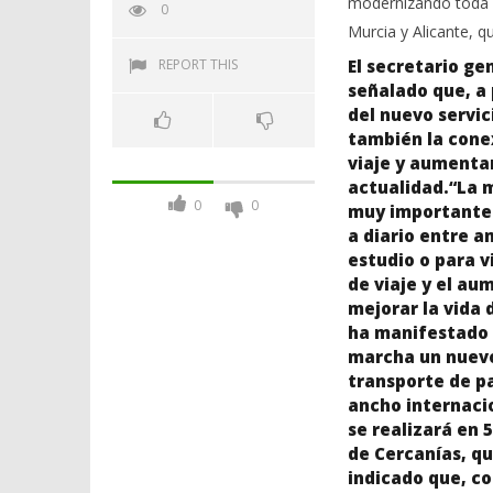
modernizando toda la
0
Murcia y Alicante, q
REPORT THIS
El secretario ge
señalado que, a 
del nuevo servic
también la conex
viaje y aumenta
actualidad.“La m
0
0
muy importante 
a diario entre a
estudio o para v
de viaje y el au
mejorar la vida 
ha manifestado q
marcha un nuevo 
transporte de pa
ancho internaci
se realizará en 
de Cercanías, qu
indicado que, co