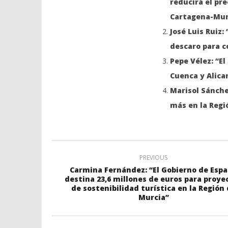
reducirá el prec
Cartagena-Murc
José Luis Ruiz
descaro para co
Pepe Vélez: “El
Cuenca y Alica
Marisol Sánche
más en la Regi
PREVIOUS
Carmina Fernández: “El Gobierno de Esp
destina 23,6 millones de euros para proye
de sostenibilidad turística en la Región
Murcia”