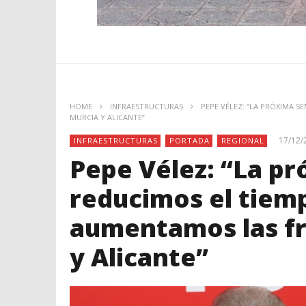
HOME
INFRAESTRUCTURAS
PEPE VÉLEZ: “LA PRÓXIMA S
MURCIA Y ALICANTE”
17/12/
INFRAESTRUCTURAS
PORTADA
REGIONAL
Pepe Vélez: “La p
reducimos el tiemp
aumentamos las fr
y Alicante”