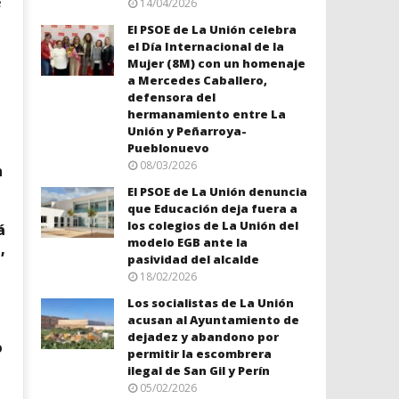
e
14/04/2026
El PSOE de La Unión celebra
el Día Internacional de la
Mujer (8M) con un homenaje
a Mercedes Caballero,
defensora del
hermanamiento entre La
Unión y Peñarroya-
Pueblonuevo
08/03/2026
n
El PSOE de La Unión denuncia
que Educación deja fuera a
o
los colegios de La Unión del
á
modelo EGB ante la
,
pasividad del alcalde
18/02/2026
Los socialistas de La Unión
acusan al Ayuntamiento de
dejadez y abandono por
o
permitir la escombrera
ilegal de San Gil y Perín
05/02/2026