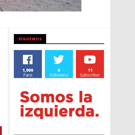
SÍGUENOS
1,900
0
11
Fans
Followers
Subscriber