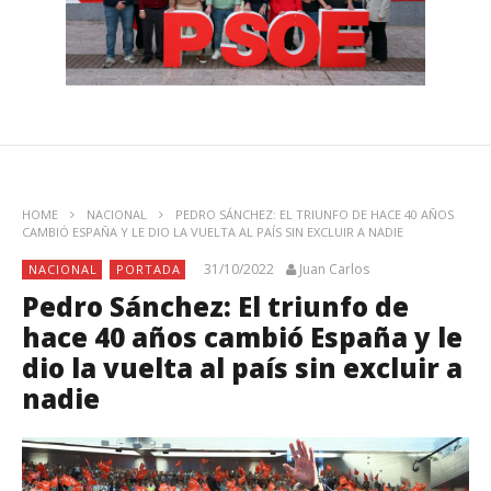
HOME
NACIONAL
PEDRO SÁNCHEZ: EL TRIUNFO DE HACE 40 AÑOS
CAMBIÓ ESPAÑA Y LE DIO LA VUELTA AL PAÍS SIN EXCLUIR A NADIE
31/10/2022
Juan Carlos
NACIONAL
PORTADA
Pedro Sánchez: El triunfo de
hace 40 años cambió España y le
dio la vuelta al país sin excluir a
nadie