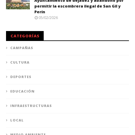
Ayuntamiento de dejadez y abandono por
permitir la escombrera ilegal de San Gil y
Perín
05/02/2026
CATEGORÍAS
CAMPAÑAS
CULTURA
DEPORTES
EDUCACIÓN
INFRAESTRUCTURAS
LOCAL
MEDIO AMBIENTE