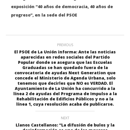
exposición “40 años de democracia, 40 años de
progreso”, en la sede del PSOE
PREVIOUS
El PSOE de La Unión informa: Ante las noticias
aparecidas en redes sociales del Partido
Popular donde se asegura que las Escuelas
Graduadas se han quedado fuera de la
convocatoria de ayudas Next Generation que
concede el Ministerio de Agenda Urbana, solo
tenemos que decirles que NO es VERDAD. El
Ayuntamiento de La Unión ha concurrido a la
línea 2 de ayudas del Programa de Impulso a la
Rehabilitación de Edificios Públicos y no a la
línea 1, cuya resolución acaba de publicarse.
NEXT
Llanos Castellanos: “La difusión de bulos y la