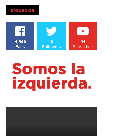
SÍGUENOS
1,900
0
11
Fans
Followers
Subscriber