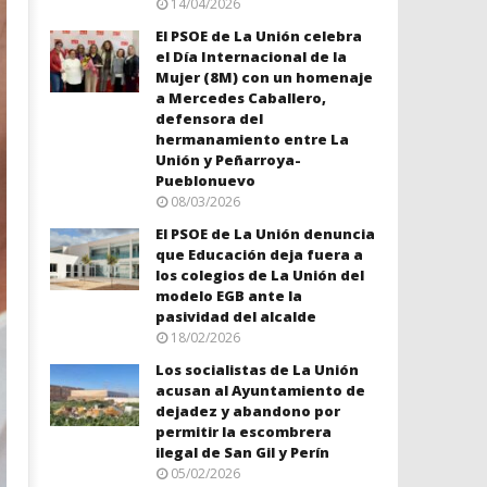
14/04/2026
El PSOE de La Unión celebra
el Día Internacional de la
Mujer (8M) con un homenaje
a Mercedes Caballero,
defensora del
hermanamiento entre La
Unión y Peñarroya-
Pueblonuevo
08/03/2026
El PSOE de La Unión denuncia
que Educación deja fuera a
los colegios de La Unión del
modelo EGB ante la
pasividad del alcalde
18/02/2026
Los socialistas de La Unión
acusan al Ayuntamiento de
dejadez y abandono por
permitir la escombrera
ilegal de San Gil y Perín
05/02/2026