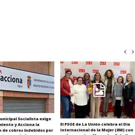
unicipal Socialista exige
El PSOE de La Unión celebra el Día
iento y Acciona la
Internacional de la Mujer (8M) con
n de cobros indebidos por