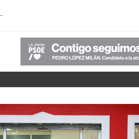
 la falta de transparencia de PP-VOX sobre la verdadera situación económica del Ayuntamiento