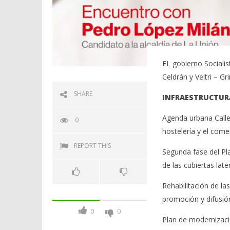
EL gobierno Socialis
Celdrán y Veltri – G
SHARE
INFRAESTRUCTUR
Agenda urbana Calle
0
hostelería y el come
REPORT THIS
Segunda fase del Pla
de las cubiertas late
Rehabilitación de la
promoción y difusió
0
0
Plan de modernizació