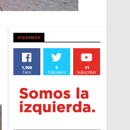
SÍGUENOS
1,900
0
11
Fans
Followers
Subscriber