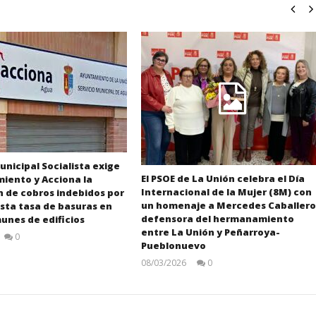
unicipal Socialista exige
El PSOE de La Unión celebra el Día
iento y Acciona la
Internacional de la Mujer (8M) con
n de cobros indebidos por
un homenaje a Mercedes Caballero
sta tasa de basuras en
defensora del hermanamiento
unes de edificios
entre La Unión y Peñarroya-
0
Pueblonuevo
Juan
Carlos
08/03/2026
0
Juan
Carlos