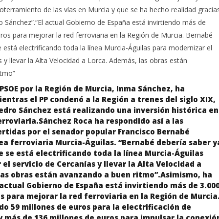
terramiento de las vías en Murcia y que se ha hecho realidad gracia
o Sánchez”.“El actual Gobierno de España está invirtiendo más de
ros para mejorar la red ferroviaria en la Región de Murcia. Bernabé
 está electrificando toda la línea Murcia-Águilas para modernizar el
s y llevar la Alta Velocidad a Lorca. Además, las obras están
itmo”
PSOE por la Región de Murcia, Inma Sánchez, ha
entras el PP condenó a la Región a trenes del siglo XIX,
edro Sánchez está realizando una inversión histórica en
erroviaria.Sánchez Roca ha respondido así a las
rtidas por el senador popular Francisco Bernabé
nea ferroviaria Murcia-Águilas. “Bernabé debería saber y
se está electrificando toda la línea Murcia-Águilas
el servicio de Cercanías y llevar la Alta Velocidad a
las obras están avanzando a buen ritmo”.Asimismo, ha
actual Gobierno de España está invirtiendo más de 3.00
s para mejorar la red ferroviaria en la Región de Murcia
do 59 millones de euros para la electrificación de
 más de 136 millones de euros para impulsar la conexió