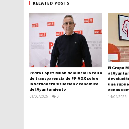
RELATED POSTS
El Grupo M
Pedro López Milán denuncia la falta
al Ayuntam
de transparencia de PP-VOX sobre
devolució
la verdadera situación económica
una supue
del Ayuntamiento
zonas com
01/05/2026
0
14/04/2026
Juan
Carlos