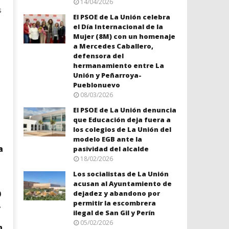
14/04/2026
s
El PSOE de La Unión celebra
el Día Internacional de la
Mujer (8M) con un homenaje
a Mercedes Caballero,
defensora del
hermanamiento entre La
Unión y Peñarroya-
Pueblonuevo
08/03/2026
El PSOE de La Unión denuncia
que Educación deja fuera a
los colegios de La Unión del
modelo EGB ante la
a
pasividad del alcalde
18/02/2026
Los socialistas de La Unión
acusan al Ayuntamiento de
dejadez y abandono por
0
permitir la escombrera
.
ilegal de San Gil y Perín
05/02/2026
n