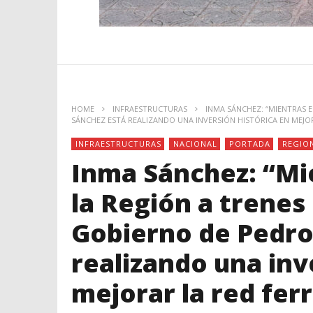
HOME
INFRAESTRUCTURAS
INMA SÁNCHEZ: “MIENTRAS E
SÁNCHEZ ESTÁ REALIZANDO UNA INVERSIÓN HISTÓRICA EN MEJOR
INFRAESTRUCTURAS
NACIONAL
PORTADA
REGIO
Inma Sánchez: “Mi
la Región a trenes 
Gobierno de Pedro
realizando una inv
mejorar la red ferr