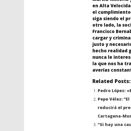
en Alta Velocida
el cumplimiento
siga siendo el p
otro lado, la so
Francisco Berna
cargar y crimina
justo y necesari
hecho realidad g
nunca le interes
la que nos ha t
averías constant
Related Posts:
Pedro López: «
Pepe Vélez: “E
reducirá el prec
Cartagena-Murc
“Si hay una cau