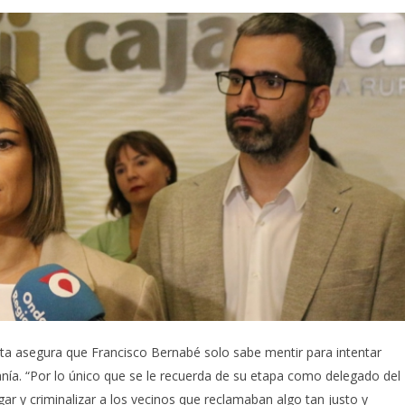
sta asegura que Francisco Bernabé solo sabe mentir para intentar
nía. “Por lo único que se le recuerda de su etapa como delegado del
ar y criminalizar a los vecinos que reclamaban algo tan justo y