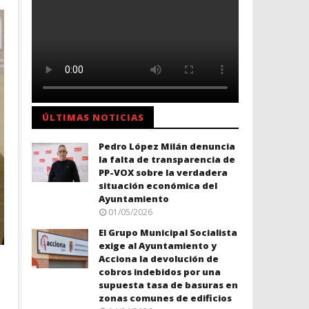
ÚLTIMAS NOTICIAS
Pedro López Milán denuncia
la falta de transparencia de
PP-VOX sobre la verdadera
situación económica del
Ayuntamiento
01/05/2026
El Grupo Municipal Socialista
exige al Ayuntamiento y
Acciona la devolución de
cobros indebidos por una
supuesta tasa de basuras en
zonas comunes de edificios