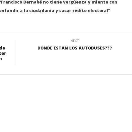
: “Francisco Bernabé no tiene vergüenza y miente con
nfundir a la ciudadanía y sacar rédito electoral”
NEXT
 de
DONDE ESTAN LOS AUTOBUSES???
por
n