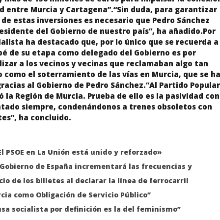
d entre Murcia y Cartagena”.“Sin duda, para garantizar
 de estas inversiones es necesario que Pedro Sánchez
residente del Gobierno de nuestro país”, ha añadido.Por
cialista ha destacado que, por lo único que se recuerda a
bé de su etapa como delegado del Gobierno es por
lizar a los vecinos y vecinas que reclamaban algo tan
o como el soterramiento de las vías en Murcia, que se h
racias al Gobierno de Pedro Sánchez.“Al Partido Popular
ó la Región de Murcia. Prueba de ello es la pasividad con
ratado siempre, condenándonos a trenes obsoletos con
es”, ha concluido.
El PSOE en La Unión está unido y reforzado»
l Gobierno de España incrementará las frecuencias y
io de los billetes al declarar la línea de ferrocarril
ia como Obligación de Servicio Público”
sa socialista por definición es la del feminismo”