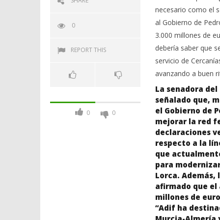
SHARE
necesario como el so
al Gobierno de Pedr
0
3.000 millones de eu
debería saber que se
REPORT THIS
servicio de Cercanía
avanzando a buen r
La senadora del 
señalado que, mi
el Gobierno de P
0
0
mejorar la red f
declaraciones ve
respecto a la lí
que actualmente 
para modernizar 
Lorca. Además, 
afirmado que el 
millones de euro
“Adif ha destina
Murcia-Almería y