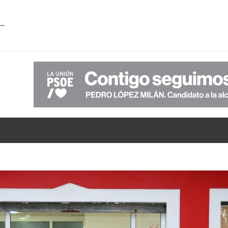
 la falta de transparencia de PP-VOX sobre la verdadera situación económica del Ayuntamiento