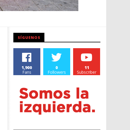
SÍGUENOS
1,900
0
11
Fans
Followers
Subscriber