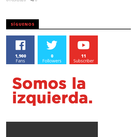
Juan
Carlos
SÍGUENOS
1,900
0
11
Fans
Followers
Subscriber