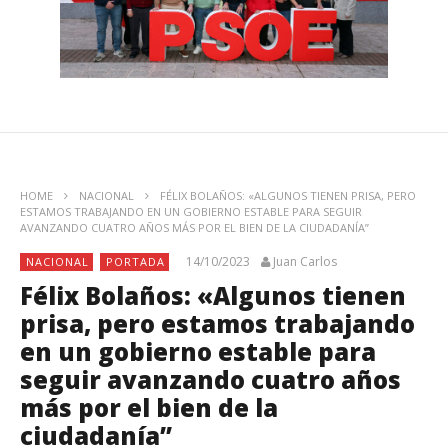
HOME
NACIONAL
FÉLIX BOLAÑOS: «ALGUNOS TIENEN PRISA, PERO
ESTAMOS TRABAJANDO EN UN GOBIERNO ESTABLE PARA SEGUIR
AVANZANDO CUATRO AÑOS MÁS POR EL BIEN DE LA CIUDADANÍA”
14/10/2023
Juan Carlos
NACIONAL
PORTADA
Félix Bolaños: «Algunos tienen
prisa, pero estamos trabajando
en un gobierno estable para
seguir avanzando cuatro años
más por el bien de la
ciudadanía”