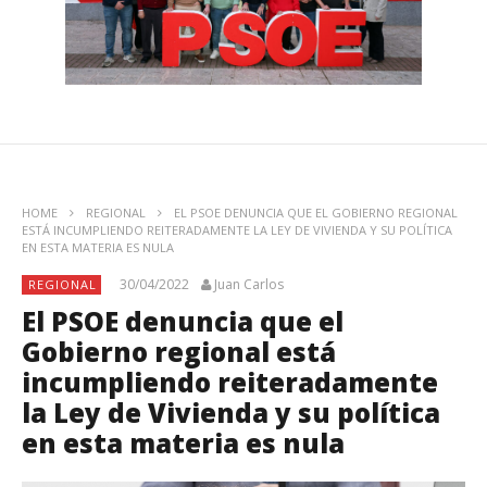
HOME
REGIONAL
EL PSOE DENUNCIA QUE EL GOBIERNO REGIONAL
ESTÁ INCUMPLIENDO REITERADAMENTE LA LEY DE VIVIENDA Y SU POLÍTICA
EN ESTA MATERIA ES NULA
30/04/2022
Juan Carlos
REGIONAL
El PSOE denuncia que el
Gobierno regional está
incumpliendo reiteradamente
la Ley de Vivienda y su política
en esta materia es nula