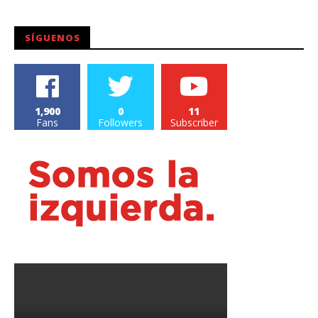
Carlos
SÍGUENOS
1,900
0
11
Fans
Followers
Subscriber