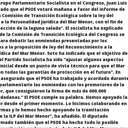
Grupo Parlamentario Socialista en el Congreso, Juan Luis
tado que el PSOE votará mañana a favor del informe de
a Comisión de Transición Ecológica sobre la ley del
 la Personalidad Jurídica del Mar Menor, con el fin de
tección de la laguna salada”. El socialista ha explicado
de la Comisión de Transición Ecológica del Congreso se
para debatir las enmiendas presentadas por los
s a la proposición de ley del Reconocimiento a la
ídica del Mar Menor. Soto ha indicado que el objetivo de
l Partido Socialista ha sido “ajustar algunos aspectos
inicial desde un punto de vista técnico para que el Mar
 todas las garantías de protección en el futuro”. En
a asegurado que el PSOE ha trabajado y acordado durant
 parlamentario las enmiendas con los promotores de la
r, que consiguieron la firma de más de 600.000
udadanas.“ El PSOE cumple su palabra. Hemos apoyado la
or desde el primer momento. Lo hicimos colaborando en
firmas y lo hemos hecho apoyando la tramitación
 la ILP del Mar Menor”, ha añadido. El diputado
irmado también que el PSOE ha hecho todo lo posible