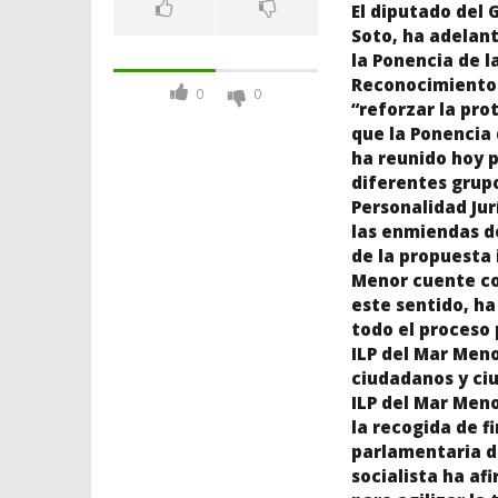
El diputado del 
Soto, ha adelan
la Ponencia de l
Reconocimiento a
0
0
“reforzar la pro
que la Ponencia 
ha reunido hoy 
diferentes grupo
Personalidad Jur
las enmiendas de
de la propuesta 
Menor cuente con
este sentido, h
todo el proceso
ILP del Mar Meno
ciudadanos y ci
ILP del Mar Men
la recogida de 
parlamentaria de
socialista ha af