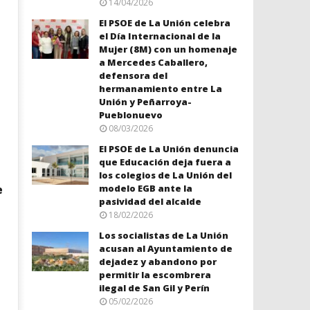
14/04/2026
El PSOE de La Unión celebra
el Día Internacional de la
Mujer (8M) con un homenaje
a Mercedes Caballero,
defensora del
hermanamiento entre La
Unión y Peñarroya-
Pueblonuevo
08/03/2026
El PSOE de La Unión denuncia
que Educación deja fuera a
los colegios de La Unión del
modelo EGB ante la
e
pasividad del alcalde
18/02/2026
Los socialistas de La Unión
acusan al Ayuntamiento de
dejadez y abandono por
permitir la escombrera
ilegal de San Gil y Perín
05/02/2026