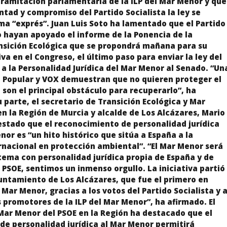
 tramitación parlamentaria de la ILP del Mar Menor y que
untad y compromiso del Partido Socialista la ley se
a “exprés”. Juan Luis Soto ha lamentado que el Partido
 hayan apoyado el informe de la Ponencia de la
nsición Ecológica que se propondrá mañana para su
iva en el Congreso, el último paso para enviar la ley del
 la Personalidad Jurídica del Mar Menor al Senado. “Un
o Popular y VOX demuestran que no quieren proteger el
son el principal obstáculo para recuperarlo”, ha
u parte, el secretario de Transición Ecológica y Mar
n la Región de Murcia y alcalde de Los Alcázares, Mario
estado que el reconocimiento de personalidad jurídica
nor es “un hito histórico que sitúa a España a la
rnacional en protección ambiental”. “El Mar Menor será
tema con personalidad jurídica propia de España y de
 PSOE, sentimos un inmenso orgullo. La iniciativa partió
untamiento de Los Alcázares, que fue el primero en
 Mar Menor, gracias a los votos del Partido Socialista y 
 promotores de la ILP del Mar Menor”, ha afirmado. El
Mar Menor del PSOE en la Región ha destacado que el
de personalidad jurídica al Mar Menor permitirá