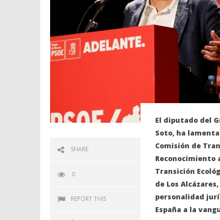
El diputado del G
Soto, ha lamenta
Comisión de Trans
SHARE
Reconocimiento a 
Transición Ecológ
0
de Los Alcázares
personalidad jurí
REPORT THIS
España a la vang