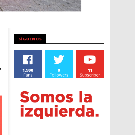
SÍGUENOS
r
1,900
0
11
Fans
Followers
Subscriber