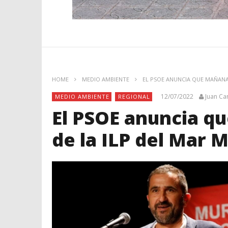
HOME
MEDIO AMBIENTE
EL PSOE ANUNCIA QUE MAÑANA
12/07/2022
Juan Ca
MEDIO AMBIENTE
REGIONAL
El PSOE anuncia q
de la ILP del Mar 