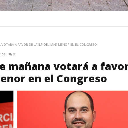
 VOTARÁ A FAVOR DE LA ILP DEL MAR MENOR EN EL CONGRESO
rlos
0
ue mañana votará a favo
Menor en el Congreso