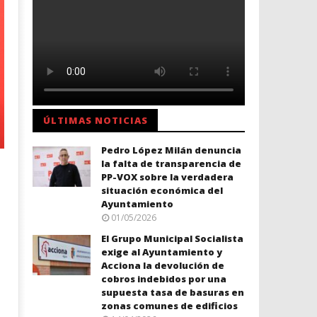
ÚLTIMAS NOTICIAS
Pedro López Milán denuncia
la falta de transparencia de
PP-VOX sobre la verdadera
situación económica del
Ayuntamiento
01/05/2026
El Grupo Municipal Socialista
exige al Ayuntamiento y
Acciona la devolución de
cobros indebidos por una
supuesta tasa de basuras en
zonas comunes de edificios