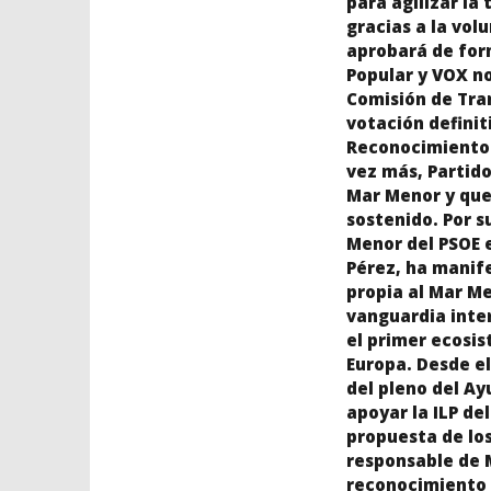
para agilizar la
gracias a la vol
aprobará de form
Popular y VOX no
Comisión de Tra
votación definit
Reconocimiento a
vez más, Partid
Mar Menor y que 
sostenido. Por s
Menor del PSOE e
Pérez, ha manif
propia al Mar Me
vanguardia inte
el primer ecosis
Europa. Desde el
del pleno del Ay
apoyar la ILP del
propuesta de los
responsable de 
reconocimiento 