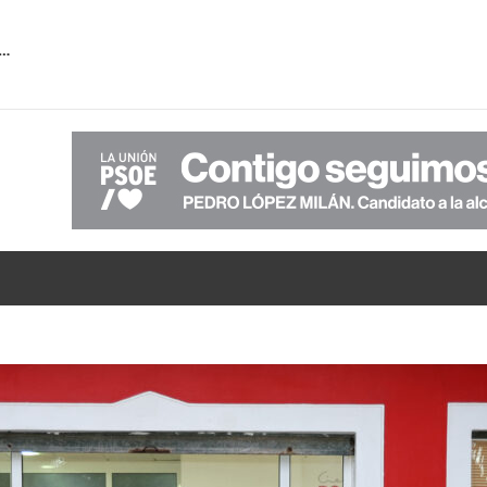
 la falta de transparencia de PP-VOX sobre la verdadera situación económica del Ayuntamiento