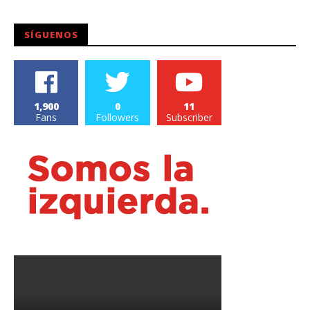
Carlos
SÍGUENOS
1,900
0
11
Fans
Followers
Subscriber