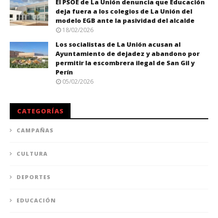
El PSOE de La Unión denuncia que Educación
deja fuera a los colegios de La Unión del
modelo EGB ante la pasividad del alcalde
18/02/2026
Los socialistas de La Unión acusan al
Ayuntamiento de dejadez y abandono por
permitir la escombrera ilegal de San Gil y
Perín
05/02/2026
CATEGORÍAS
CAMPAÑAS
CULTURA
DEPORTES
EDUCACIÓN