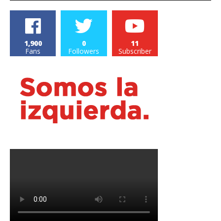
1,900
0
11
Fans
Followers
Subscriber