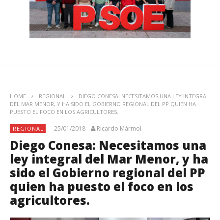
HOME
REGIONAL
DIEGO CONESA: NECESITAMOS UNA LEY INTEGRAL
DEL MAR MENOR, Y HA SIDO EL GOBIERNO REGIONAL DEL PP QUIEN HA
PUESTO EL FOCO EN LOS AGRICULTORES.
25/01/2018
Ricardo Mármol
REGIONAL
Diego Conesa: Necesitamos una
ley integral del Mar Menor, y ha
sido el Gobierno regional del PP
quien ha puesto el foco en los
agricultores.