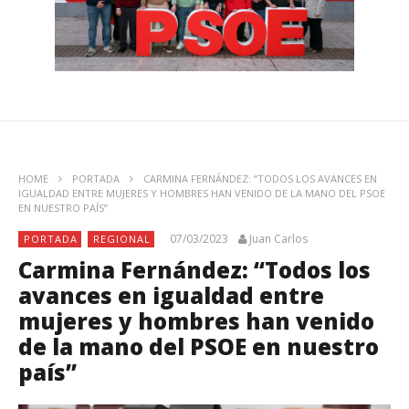
HOME
PORTADA
CARMINA FERNÁNDEZ: “TODOS LOS AVANCES EN
IGUALDAD ENTRE MUJERES Y HOMBRES HAN VENIDO DE LA MANO DEL PSOE
EN NUESTRO PAÍS”
07/03/2023
Juan Carlos
PORTADA
REGIONAL
Carmina Fernández: “Todos los
avances en igualdad entre
mujeres y hombres han venido
de la mano del PSOE en nuestro
país”