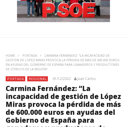
HOME
PORTADA
CARMINA FERNÁNDEZ: “LA INCAPACIDAD DE
GESTIÓN DE LÓPEZ MIRAS PROVOCA LA PÉRDIDA DE MÁS DE 600.000 EUROS
EN AYUDAS DEL GOBIERNO DE ESPAÑA PARA GANADEROS Y PRODUCTORES
DE CÍTRICOS DE LA REGIÓN”
01/12/2022
Juan Carlos
PORTADA
REGIONAL
Carmina Fernández: “La
incapacidad de gestión de López
Miras provoca la pérdida de más
de 600.000 euros en ayudas del
Gobierno de España para