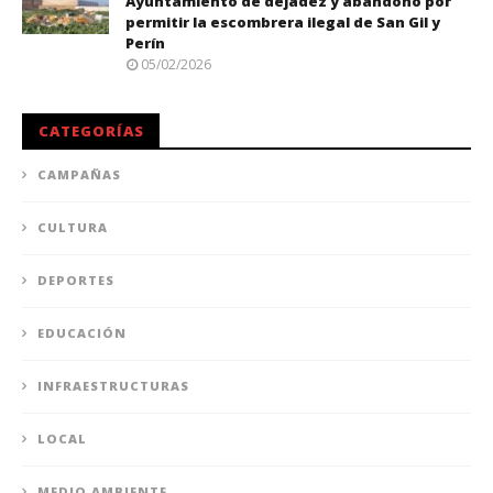
Ayuntamiento de dejadez y abandono por
permitir la escombrera ilegal de San Gil y
Perín
05/02/2026
CATEGORÍAS
CAMPAÑAS
CULTURA
DEPORTES
EDUCACIÓN
INFRAESTRUCTURAS
LOCAL
MEDIO AMBIENTE